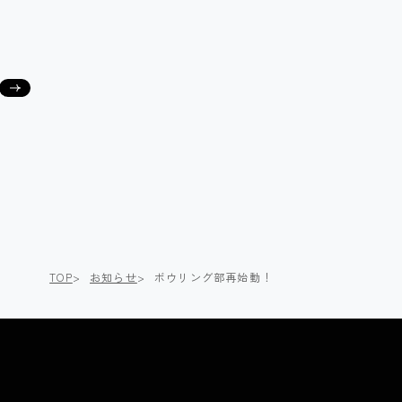
前の
記事
へ
TOP
お知らせ
ボウリング部再始動！