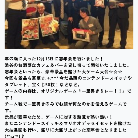
年の瀬に入った12月15日に忘年会を行いました！
渋谷のお洒落なカフェ＆バーを貸し切って開催いたしました。
忘年会といったら、豪華景品を賭けた大ゲーム大会☆☆☆
今回も景品も豪華☆.+:*”‘ 今だ品薄のニンテンドースイッチや
タブレット、宝くじ50枚！などなど。
ゲームの内容は、オリジナルゲーム『一筆書きリレー！！』で
す！
チーム戦で一筆書きのみでお題が何なのかを伝えるゲームで
す。
景品が豪華なため、ゲームに対する熱意が熱い熱い！
またニンテンドースイッチ＆マリオオデッセイセットを賭けた
大抽選回も行い、盛りに大盛り上がった忘年会となりました
(*’ω’*)♪